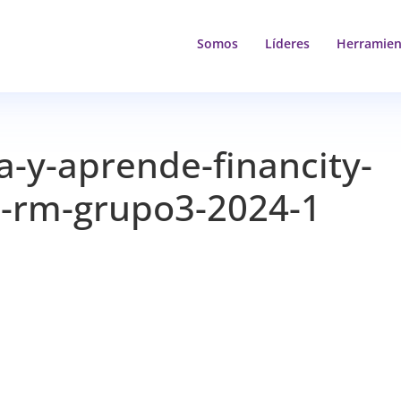
Somos
Líderes
Herramien
ga-y-aprende-financity-
re-rm-grupo3-2024-1