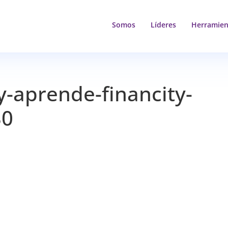
Somos
Líderes
Herramien
y-aprende-financity-
30