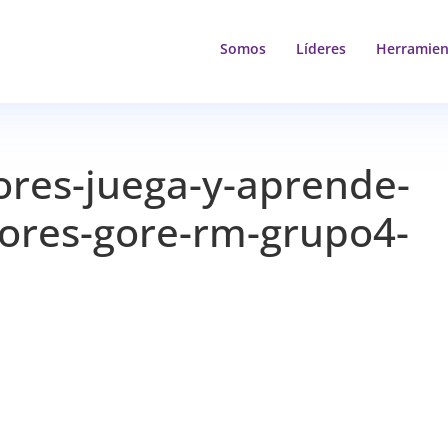
Somos
Líderes
Herramien
ores-juega-y-aprende-
adores-gore-rm-grupo4-