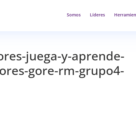
Somos
Líderes
Herramien
ores-juega-y-aprende-
adores-gore-rm-grupo4-