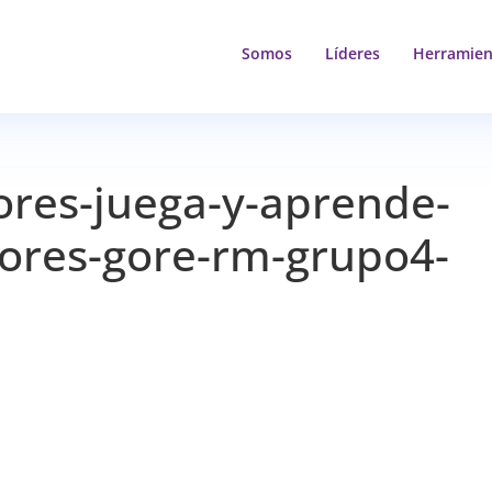
Somos
Líderes
Herramien
ores-juega-y-aprende-
adores-gore-rm-grupo4-