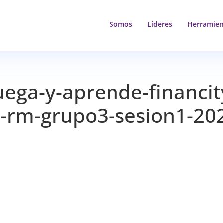
Somos
Líderes
Herramien
uega-y-aprende-financit
re-rm-grupo3-sesion1-20